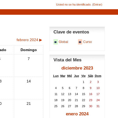
Usted no se ha identificado. (
Entrar
)
Clave de eventos
febrero 2024
▶
Global
Curso
ado
Domingo
6
7
Vista del Mes
diciembre 2023
Lun
Mar
Mié
Jue
Vie
Sáb
Dom
3
14
1
2
3
4
5
6
7
8
9
10
11
12
13
14
15
16
17
18
19
20
21
22
23
24
0
21
25
26
27
28
29
30
31
enero 2024